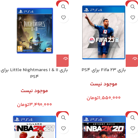
پلمپ
پلمپ
بازی Fifa 23 برای PS4
بازی Little Nightmares I & II برای
PS4
موجود نیست
موجود نیست
1,550,000
تومان
3,490,000
تومان
پلمپ
پلمپ