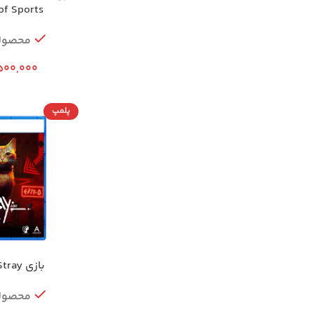
of Sports برای PS5
محصول
500,000
پلمپ
بازی Stray برای PS5
محصول