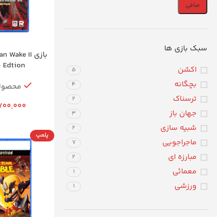
صافی
سبک بازی ها
Edtion برای PS5
اکشن
5
بچگانه
4
محصول
ترسناک
2
700,000
جهان باز
3
شبیه سازی
2
پلمپ
ماجراجویی
7
مبارزه ای
2
معمائی
1
ورزشی
1