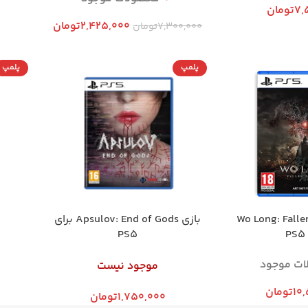
7,
تومان
2,425,000
تومان
7,300,000
تومان
پلمپ
پلمپ
Wo Long: Fallen D
بازی Apsulov: End of Gods برای
PS5
ات موجود
موجود نیست
10
تومان
1,750,000
تومان