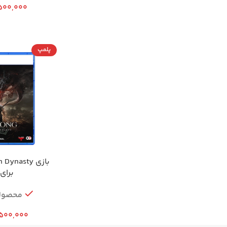
500,000
پلمپ
بازی ynasty
برای PS5
محصول
,500,000