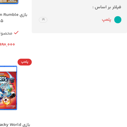
فیلتر بر اساس :
پلمپ
19
S5
محصول
990,000
پلمپ
بازی y World