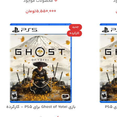
د
محصولات موجود
5,550,000
تومان
جدید
کارکرده
بازی Ghost of Yotei برای PS5 – کارکرده