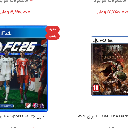
محصولات موجود
محصولات موجو
7,750,00
تومان
6,990,000
تومان
جدید
پلمپ
بازی EA Sports FC 26 برای PS4