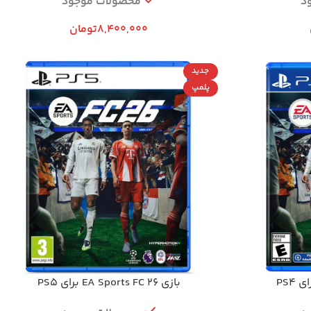
د
محصولات موجود
8,400,000
تومان
جدید
پلمپ
بازی EA Sports FC 26 برای PS5