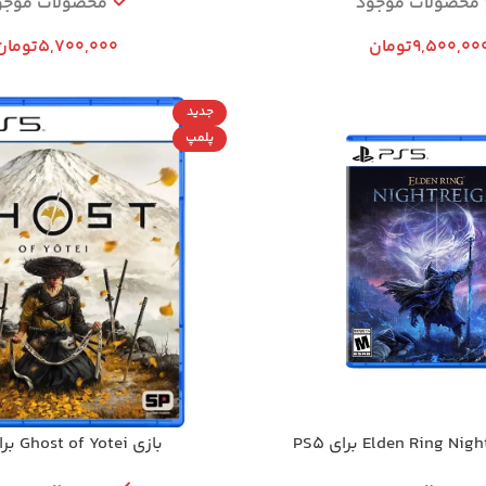
محصولات موجود
محصولات موجو
9,500,00
تومان
5,700,000
تومان
جدید
پلمپ
بازی Ghost of Yotei برای PS5