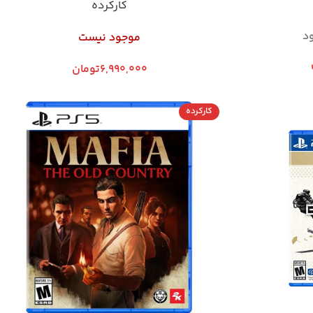
کارکرده
د
موجود نیست
6,990,000
تومان
کارکرده