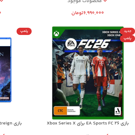
محصولات موجود
6,990,000
تومان
0
جدید
پلمپ
پلمپ
بازی EA Sports FC 26 برای Xbox Series X
بازی Elden Ring Nightreign برای PS5