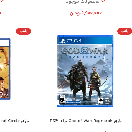
محصولات موجود
6,900,000
تومان
0
پلمپ
پلمپ
بازی God of War: Ragnarok برای PS4