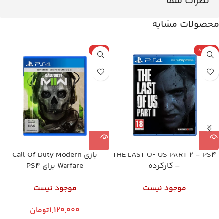
نظرات شما
محصولات مشابه
کارکرده
پلمپ
THE LAST OF US PART 2 – PS4
بازی Call Of Duty Modern
– کارکرده
Warfare برای PS4
موجود نیست
موجود نیست
1,120,000
تومان