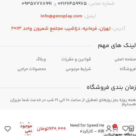
شماره تماس:
۰۲۱۲۶۴۵۹۹۷۵
و
09357778991
ایمیل:
info@genoplay.com
آدرس:
تهران،‌ فرمانیه، دزاشیب مجتمع شمرون واحد 2013
لینک های مهم
صفحه اصلی
قوانین و مقررات
وبلاگ
فروشگاه
شرایط مرجوعی
محصولات حراجی
زمان بندی فروشگاه
همه روزه بجز روزهای تعطیل از ساعت 10 الی 21 شب در خدمت شما عزیزان
هستیم
در انبار
بازی Need for Speed Heat
موجود
0
620,000
تومان
نمی
برای XBOX – کارکرده
روشگاه
علاقه مندی
سبد خرید
حساب کاربری من