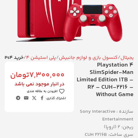
 دیجیتال
کنسول بازی و لوازم جانبیش
پلی استیشن 4
خرید Ps4
Playstation 4
SlimSpider-Man
7,300,000
تومان
Limited Edition 1TB –
در انبار موجود نمی باشد
R2 – CUH-2216 –
افزودن به علاقه مندی
Without Game
اشتراک گذاری:
سازنده : Sony Interactive
Entertainment
ریجن: 2 (اروپا)
سری ساخت: CUH 2216B