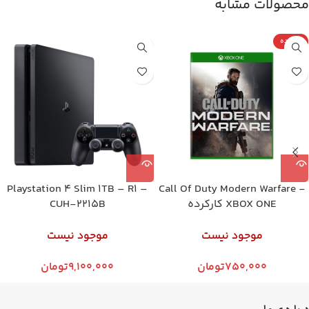
محصولات مشابه
کارکرده
Playstation 4 Slim 1TB – R1 –
Call Of Duty Modern Warfare -
XBOX ONE کارکرده
CUH-2215B
موجود نیست
موجود نیست
750,000
تومان
9,100,000
تومان