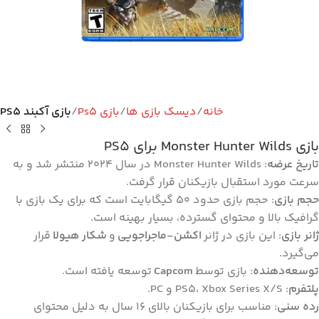
خانه
دیسک بازی ها
بازی Ps5
بازی آکبند PS5
بازی Monster Hunter Wilds برای PS5
تاریخ عرضه
: Monster Hunter Wilds در سال ۲۰۲۴ منتشر شد و به
سرعت مورد استقبال بازیکنان قرار گرفت.
حجم بازی
: حجم بازی حدود ۵۰ گیگابایت است که برای یک بازی با
گرافیک بالا و محتوای گسترده، بسیار بهینه است.
ژانر بازی
: این بازی در ژانر
اکشن-ماجراجویی
و
شکار هیولا
قرار
می‌گیرد.
توسعه‌دهنده
: بازی توسط
Capcom
توسعه یافته است.
پلتفرم
: PS5، Xbox Series X/S و PC.
رده سنی
: مناسب برای بازیکنان بالای ۱۶ سال به دلیل محتوای