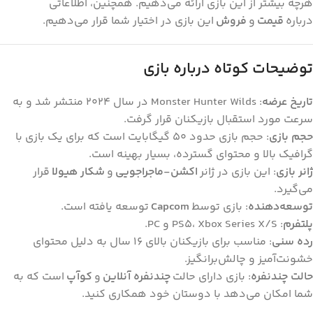
هرچه بیشتر از این بازی ارائه می‌دهیم. همچنین، اطلاعاتی
درباره
قیمت
و
فروش
این بازی در اختیار شما قرار می‌دهیم.
توضیحات کوتاه درباره بازی
تاریخ عرضه
: Monster Hunter Wilds در سال ۲۰۲۴ منتشر شد و به
سرعت مورد استقبال بازیکنان قرار گرفت.
حجم بازی
: حجم بازی حدود ۵۰ گیگابایت است که برای یک بازی با
گرافیک بالا و محتوای گسترده، بسیار بهینه است.
ژانر بازی
: این بازی در ژانر
اکشن-ماجراجویی
و
شکار هیولا
قرار
می‌گیرد.
توسعه‌دهنده
: بازی توسط
Capcom
توسعه یافته است.
پلتفرم
: PS5، Xbox Series X/S و PC.
رده سنی
: مناسب برای بازیکنان بالای ۱۶ سال به دلیل محتوای
خشونت‌آمیز و چالش‌برانگیز.
حالت چندنفره
: بازی دارای حالت
چندنفره آنلاین
و
کوآپ
است که به
شما امکان می‌دهد با دوستان خود همکاری کنید.