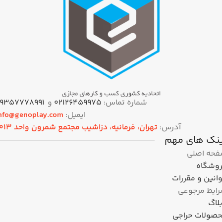
شماره تماس:
۰۲۱۲۶۴۵۹۹۷۵
و
9357778991
ایمیل:
nfo@genoplay.com
آدرس:
تهران،‌ فرمانیه، دزاشیب مجتمع شمرون واحد 2013
ینک های مهم
حه اصلی
وشگاه
انین و مقررات
ایط مرجوعی
لاگ
صولات حراجی