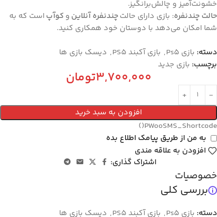
خشونت‌آمیز و چالش‌برانگیز.
حالت چندنفره
: بازی دارای حالت
چندنفره آنلاین
و
کوآپ
است که به
شما امکان می‌دهد با دوستان خود همکاری کنید.
دسته:
بازی Ps5
,
بازی آکبند PS5
,
دیسک بازی ها
برچسب:
بازی جدید
3,700,000
تومان
افزودن به سبد خرید
PWooSMS_Shortcode()
به من از طریق پیامک اطلاع بده
افزودن به علاقه مندی
اشتراک گذاری:
خصوصیات
بررسی کلی
دسته:
بازی Ps5
,
بازی آکبند PS5
,
دیسک بازی ها