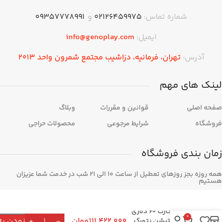
شماره تماس:
۰۲۱۲۶۴۵۹۹۷۵
و
09357778991
ایمیل:
info@genoplay.com
آدرس:
تهران،‌ فرمانیه، دزاشیب مجتمع شمرون واحد 2013
لینک های مهم
صفحه اصلی
قوانین و مقررات
وبلاگ
فروشگاه
شرایط مرجوعی
محصولات حراجی
زمان بندی فروشگاه
همه روزه بجز روزهای تعطیل از ساعت 10 الی 21 شب در خدمت شما عزیزان
هستیم
گیفت کارت 60 دلاری
0
11,422,000
تومان
افزودن به
پلی استیشن نتورک